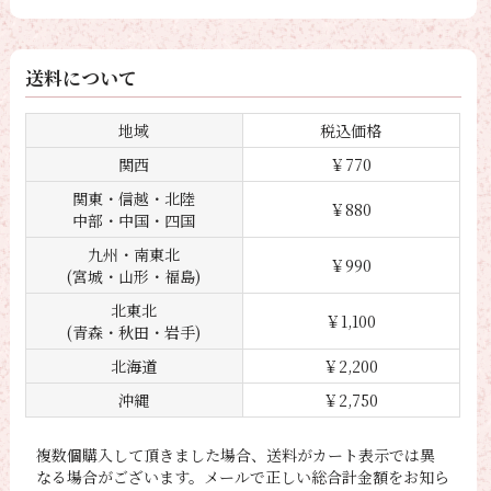
送料について
地域
税込価格
関西
￥770
関東・信越・北陸
￥880
中部・中国・四国
九州・南東北
￥990
(宮城・山形・福島)
北東北
￥1,100
(青森・秋田・岩手)
北海道
￥2,200
沖縄
￥2,750
複数個購入して頂きました場合、送料がカート表示では異
なる場合がございます。メールで正しい総合計金額をお知ら