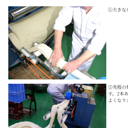
①大きな
②先程の
す。2本
よくなり