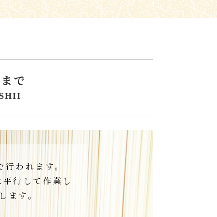
るまで
SHII
で行われます。
に平行して作業し
要します。