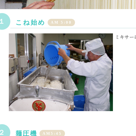
１
こね始め
AM 5:00
ミキサー
２
麺圧機
AM5:45