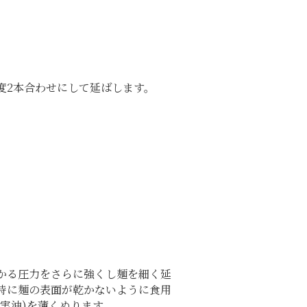
度2本合わせにして延ばします。
かる圧力をさらに強くし麺を細く延
時に麺の表面が乾かないように食用
綿実油)を薄くぬります。