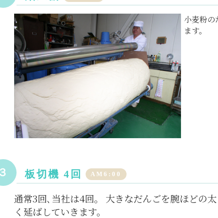
小麦粉の
ます。
３
板切機 4回
AM6:00
通常3回､当社は4回。 大きなだんごを腕ほどの
く延ばしていきます。