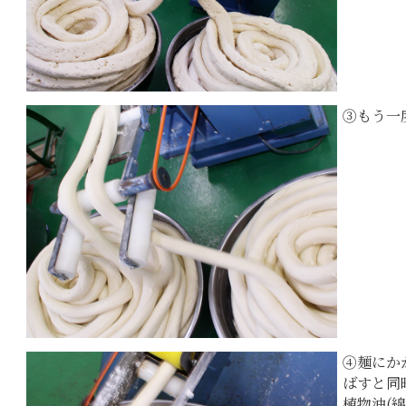
③もう一
④麺にか
ばすと同
植物油(