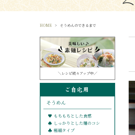
HOME
そうめんのできるまで
＼レシピ続々アップ中／
そうめん
もちもちとした食感
しっかりとした麺のコシ
極細タイプ