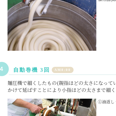
４
自動巻機 3回
AM8:00
麺圧機で細くしたもの(親指ほどの太さになってい
かけて延ばすことにより小指ほどの太さまで細く
①油返し 