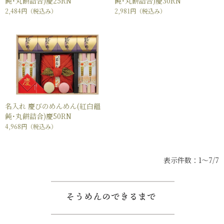
飩･丸餅詰合)慶25RN
飩･丸餅詰合)慶30RN
2,484円
（税込み）
2,981円
（税込み）
名入れ 慶びのめんめん(紅白饂
飩･丸餅詰合)慶50RN
4,968円
（税込み）
表示件数：1～7/7