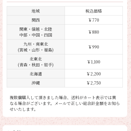
地域
税込価格
関西
￥770
関東・信越・北陸
￥880
中部・中国・四国
九州・南東北
￥990
(宮城・山形・福島)
北東北
￥1,100
(青森・秋田・岩手)
北海道
￥2,200
沖縄
￥2,750
複数個購入して頂きました場合、送料がカート表示では異
なる場合がございます。メールで正しい総合計金額をお知ら
せいたします。