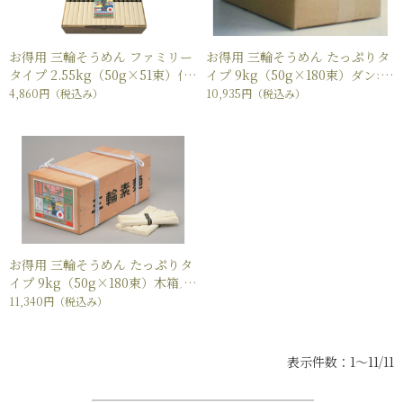
お得用 三輪そうめん ファミリー
お得用 三輪そうめん たっぷりタ
タイプ 2.55kg（50g×51束）化
イプ 9kg（50g×180束）ダンボ
粧箱入り
ール箱入り
4,860円
（税込み）
10,935円
（税込み）
お得用 三輪そうめん たっぷりタ
イプ 9kg（50g×180束）木箱入
り
11,340円
（税込み）
表示件数：1～11/11