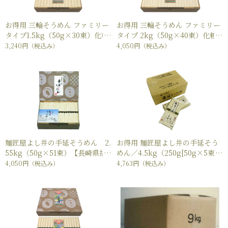
お得用 三輪そうめん ファミリー
お得用 三輪そうめん ファミリー
タイプ1.5kg（50g×30束）化粧
タイプ 2kg（50g×40束）化粧
箱入り
箱入り
3,240円
（税込み）
4,050円
（税込み）
麺匠屋よし井の手延そうめん 2.
お得用 麺匠屋よし井の手延そう
55kg（50g×51束）【長崎県指
めん／4.5kg（250g[50g×5束]
定工場製造】
×18袋）小袋タイプ【長崎県指
4,050円
（税込み）
4,763円
（税込み）
定工場製造】