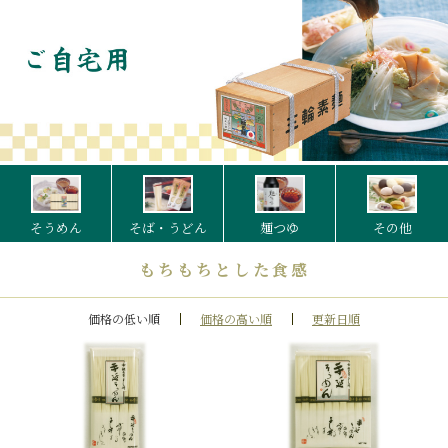
そうめん
そば・うどん
麺つゆ
その他
もちもちとした食感
価格の低い順
価格の高い順
更新日順