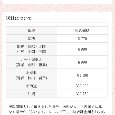
送料について
地域
税込価格
関西
￥770
関東・信越・北陸
￥880
中部・中国・四国
九州・南東北
￥990
(宮城・山形・福島)
北東北
￥1,100
(青森・秋田・岩手)
北海道
￥2,200
沖縄
￥2,750
複数個購入して頂きました場合、送料がカート表示では異
なる場合がございます。メールで正しい総合計金額をお知ら