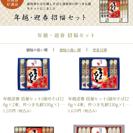
年越・迎春 招福セット
価格の低い順
価格の高い順
更新日順
年越迎春 招福セット(信州そば12
年越迎春 招福セット(信州そば12
0g×2束、杵つき丸餅330g×1
0g×4束、杵つき丸餅330g×1
袋、麺つゆ30ml×2本)
袋、麺つゆ30ml×2本)
1,215円
（税込み）
1,620円
（税込み）