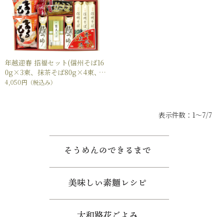
年越迎春 招福セット(信州そば16
0g×3束、抹茶そば80g×4束、
杵つき丸餅330g×2袋、にしん姿
4,050円
（税込み）
甘露煮×2袋、麺つゆ150ml×2
本)
表示件数：1～7/7