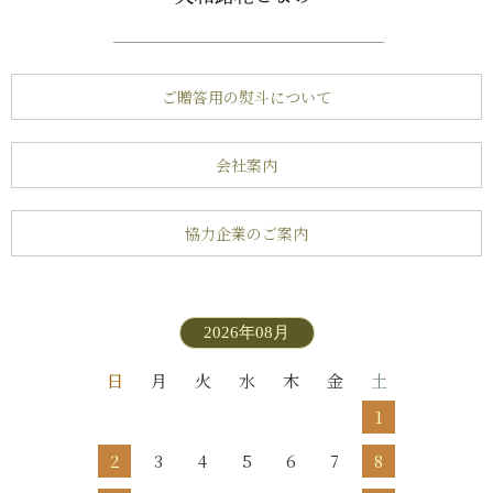
ご贈答用の熨斗について
会社案内
協力企業のご案内
2026年08月
日
月
火
水
木
金
土
1
2
3
4
5
6
7
8