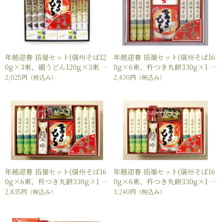
年越迎春 招福セット(信州そば12
年越迎春 招福セット(信州そば16
0g×3束、細うどん120g×3束、
0g×6束、杵つき丸餅330g×1
杵つき丸餅330g×1袋、麺つゆ30
袋、麺つゆ30ml×2本)
2,025円
（税込み）
2,430円
（税込み）
ml×6本)
年越迎春 招福セット(信州そば16
年越迎春 招福セット(信州そば16
0g×6束、杵つき丸餅330g×1
0g×6束、杵つき丸餅330g×1
袋、にしん姿甘露煮×1袋、麺つ
袋、にしん姿甘露煮×2袋、麺つ
2,835円
（税込み）
3,240円
（税込み）
ゆ150ml×1本)
ゆ150ml×1本)