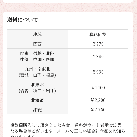
送料について
地域
税込価格
関西
￥770
関東・信越・北陸
￥880
中部・中国・四国
九州・南東北
￥990
(宮城・山形・福島)
北東北
￥1,100
(青森・秋田・岩手)
北海道
￥2,200
沖縄
￥2,750
複数個購入して頂きました場合、送料がカート表示では異
なる場合がございます。メールで正しい総合計金額をお知ら
せいたします。