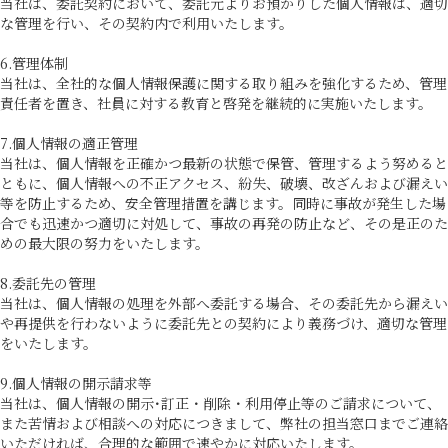
当社は、委託契約において、委託元よりお預かりした個人情報は、適切
な管理を行い、その契約内で利用いたします。
6.管理体制
当社は、全社的な個人情報保護に関する取り組みを強化するため、管理
責任者を置き、社員に対する教育と啓発を継続的に実施いたします。
7.個人情報の適正管理
当社は、個人情報を正確かつ最新の状態で保管、管理するよう努めると
ともに、個人情報への不正アクセス、紛失、破壊、改ざんおよび漏えい
等を防止するため、安全管理措置を講じます。同時に事故が発生した場
合でも迅速かつ適切に対処して、事故の再発の防止など、その是正のた
めの最大限の努力をいたします。
8.委託先の管理
当社は、個人情報の処理を外部へ委託する場合、その委託先から漏えい
や再提供を行わないように委託先との契約により義務づけ、適切な管理
をいたします。
9.個人情報の開示請求等
当社は、個人情報の開示･訂正・削除・利用停止等のご請求について、
また苦情および相談への対応につきまして、弊社の担当窓口までご連絡
いただければ、合理的な範囲で速やかに対応いたします。