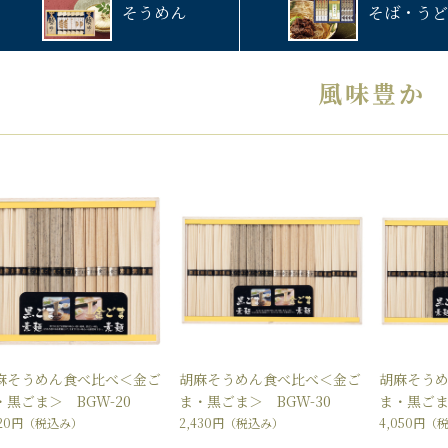
そうめん
そば・うど
風味豊か
麻そうめん食べ比べ＜金ご
胡麻そうめん食べ比べ＜金ご
胡麻そう
・黒ごま＞ BGW-20
ま・黒ごま＞ BGW-30
ま・黒ごま
620円
（税込み）
2,430円
（税込み）
4,050円
（