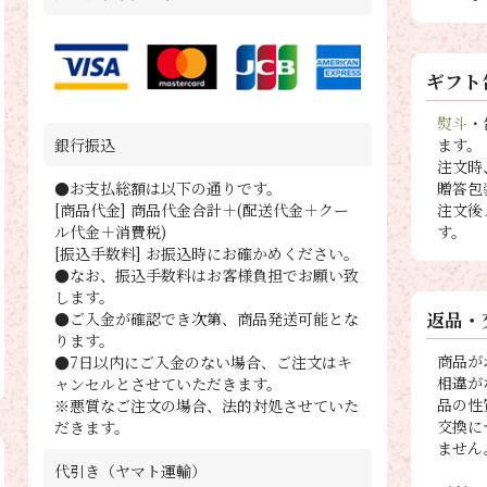
ギフト
熨斗
・
ます。
銀行振込
注文時
贈答包
●お支払総額は以下の通りです。
注文後
[商品代金] 商品代金合計＋(配送代金＋クー
す。
ル代金＋消費税)
[振込手数料] お振込時にお確かめください。
●なお、振込手数料はお客様負担でお願い致
します。
返品・
●ご入金が確認でき次第、商品発送可能とな
ります。
商品が
●7日以内にご入金のない場合、ご注文はキ
相違が
ャンセルとさせていただきます。
品の性
※悪質なご注文の場合、法的対処させていた
交換に
だきます。
ません
代引き（ヤマト運輸）