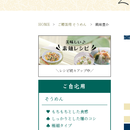
HOME
ご贈答用 そうめん
風味豊か
＼レシピ続々アップ中／
そうめん
もちもちとした食感
しっかりとした麺のコシ
極細タイプ