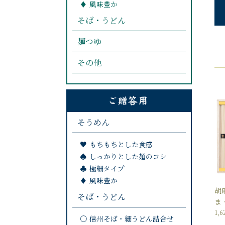
風味豊か
そば・うどん
麺つゆ
その他
そうめん
もちもちとした食感
しっかりとした麺のコシ
極細タイプ
風味豊か
胡
そば・うどん
ま
1,
信州そば・細うどん詰合せ