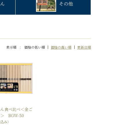
ん
その他
表示順 :
価格の低い順
価格の高い順
更新日順
めん食べ比べ＜金ご
＞ BGW-50
税込み）