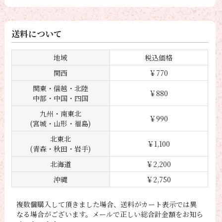
送料について
地域
税込価格
関西
￥770
関東・信越・北陸
￥880
中部・中国・四国
九州・南東北
￥990
(宮城・山形・福島)
北東北
￥1,100
(青森・秋田・岩手)
北海道
￥2,200
沖縄
￥2,750
複数個購入して頂きました場合、送料がカート表示では異
なる場合がございます。メールで正しい総合計金額をお知ら