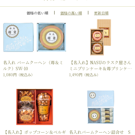
価格の低い順
価格の高い順
更新日順
名入れ バームクーヘン（苺＆ミ
【名入れ】NASUのラスク屋さん
ルク）SW-10
ミニプリンケーキ＆苺プリンケー
キ NSPW-15
1,080円
（税込み）
1,490円
（税込み）
【名入れ】ポップコーン＆ベルギ
名入れバームクーヘン詰合せ S