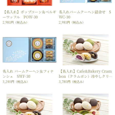
【名入れ】ポップコーン＆ベルギ
名入れバームクーヘン詰合せ S
ーワッフル POW-30
WC-30
2,981円
（税込み）
2,981円
（税込み）
名入れ バームクーヘン＆フィナ
【名入れ】Cafe&Bakery Cram
ンシェ SWF-30
bon（クラムボン）冷やしクリ
ームパン7個セット
3,240円
（税込み）
3,780円
（税込み）