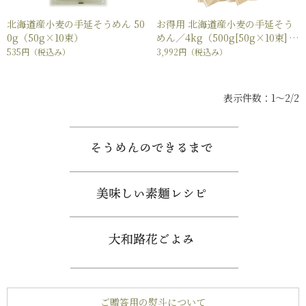
北海道産小麦の手延そうめん 50
お得用 北海道産小麦の手延そう
0g（50g×10束）
めん／4kg（500g[50g×10束]×
8袋）小袋タイプ【長崎県指定工
535円
（税込み）
3,992円
（税込み）
場製造】
表示件数：1～2/2
ご贈答用の熨斗について