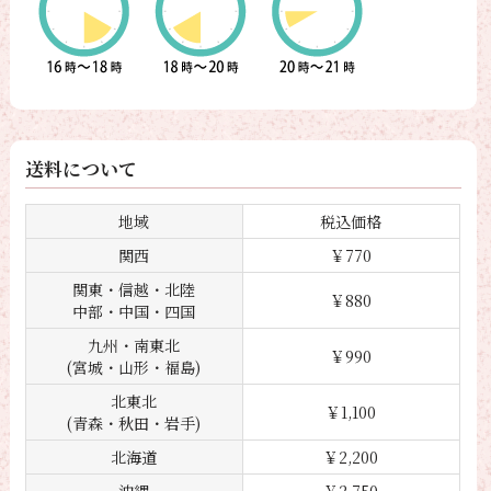
送料について
地域
税込価格
関西
￥770
関東・信越・北陸
￥880
中部・中国・四国
九州・南東北
￥990
(宮城・山形・福島)
北東北
￥1,100
(青森・秋田・岩手)
北海道
￥2,200