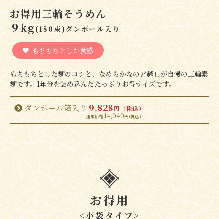
お得用三輪そうめん
９kg
(180束)ダンボール入り
もちもちとした食感
もちもちとした麺のコシと、なめらかなのど越しが自慢の三輪素
麺です。1年分を詰め込んだたっぷりお得サイズです。
9,828
ダンボール箱入り
円（税込）
14,040
お得用
<小袋タイプ>