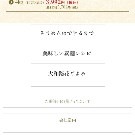
3,992
4kg
円（税込）
（10束×8袋）
5,702
ご贈答用の熨斗について
会社案内