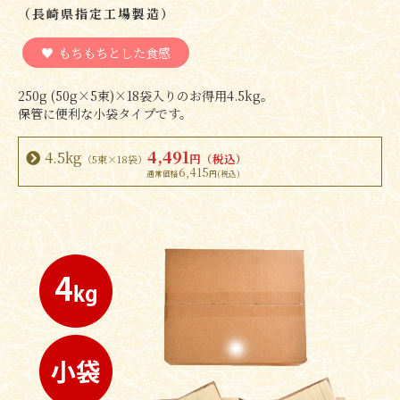
（長崎県指定工場製造）
もちもちとした食感
250g (50g×5束)×18袋入りのお得用4.5kg。
保管に便利な小袋タイプです。
4,491
4.5kg
円（税込）
（5束×18袋）
6,415