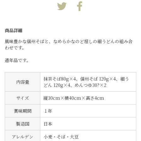
商品詳細
風味豊かな信州そばと、なめらかなのど超しの細うどんの組み合
わせです。
通年品です。
抹茶そば80g×4、信州そば 120g×4、細う
内容量
どん 120g×4、めんつゆ30?×2
サイズ
縦30cm×横40cm×高さ4cm
賞味期間
１年
製造国
日本
アレルゲン
小麦・そば・大豆