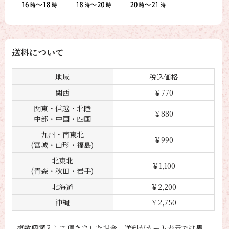
送料について
地域
税込価格
関西
￥770
関東・信越・北陸
￥880
中部・中国・四国
九州・南東北
￥990
(宮城・山形・福島)
北東北
￥1,100
(青森・秋田・岩手)
北海道
￥2,200
沖縄
￥2,750
複数個購入して頂きました場合、送料がカート表示では異