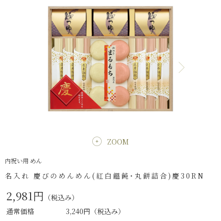
ZOOM
内祝い用 めん
名入れ 慶びのめんめん(紅白饂飩･丸餅詰合)慶30RN
2,981円
（税込み）
通常価格
3,240円
（税込み）