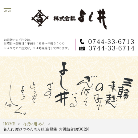
HOME
内祝い用 めん
名入れ 慶びのめんめん(紅白饂飩･丸餅詰合)慶30RN