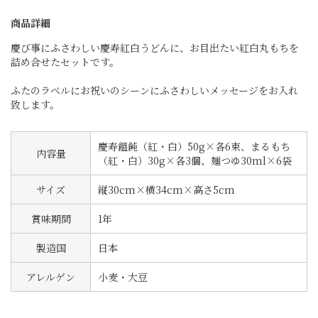
商品詳細
慶び事にふさわしい慶寿紅白うどんに、お目出たい紅白丸もちを
詰め合せたセットです。
ふたのラベルにお祝いのシーンにふさわしいメッセージをお入れ
致します。
慶寿饂飩（紅・白）50g×各6束、まるもち
内容量
（紅・白）30g×各3個、麺つゆ30ml×6袋
サイズ
縦30cm×横34cm×高さ5cm
賞味期間
1年
製造国
日本
アレルゲン
小麦・大豆