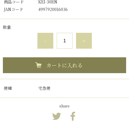
商品コード
KEI-30RN
JANコード
4997920016036
数量
-
+
カートに入れる
便種
宅急便
share