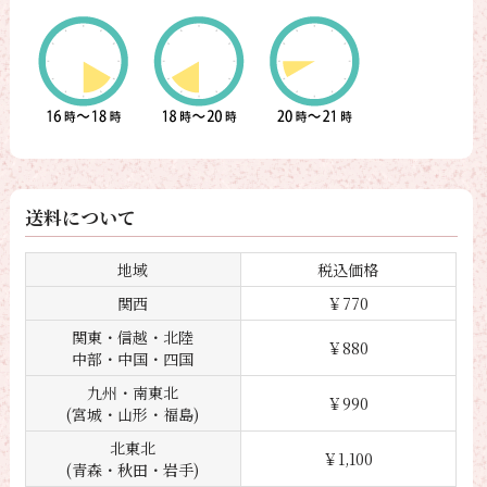
送料について
地域
税込価格
関西
￥770
関東・信越・北陸
￥880
中部・中国・四国
九州・南東北
￥990
(宮城・山形・福島)
北東北
￥1,100
(青森・秋田・岩手)