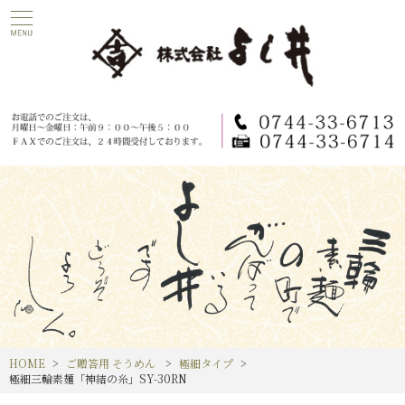
HOME
ご贈答用 そうめん
極細タイプ
極細三輪素麺「神結の糸」SY-30RN