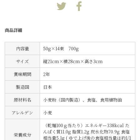
商品詳細
内容量
50g×14束 700g
サイズ
縦21cm×横28cm×高さ3cm
賞味期間
2年
製造国
日本
原材料名
小麦粉（国内製造）、食塩、食用植物油
アレルゲン
小麦
（乾麺100ｇ当たり）エネルギー338kcal た
んぱく質11.0g 脂質1.2g 炭水化物70.9g 食塩
栄養成分
相当量5.1g ( ゆで上げ後の食塩相当量は約1/1