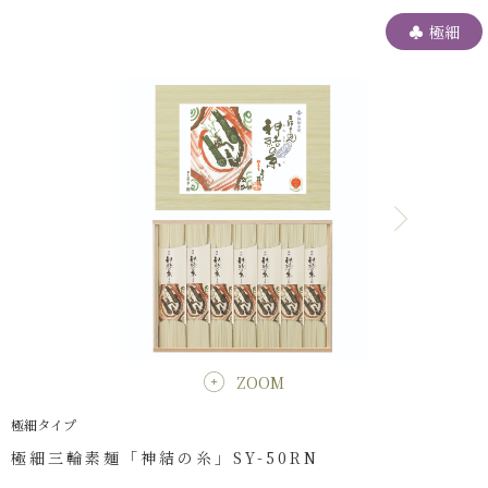
極細
ZOOM
極細タイプ
極細三輪素麺「神結の糸」SY-50RN