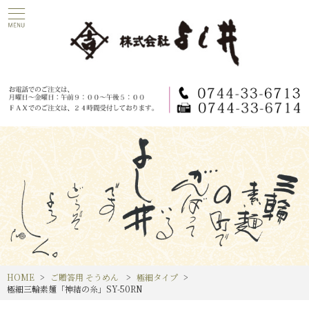
HOME
ご贈答用 そうめん
極細タイプ
極細三輪素麺「神結の糸」SY-50RN