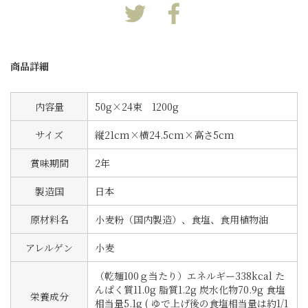
商品詳細
内容量
50g×24束 1200g
サイズ
縦21cm×横24.5cm×高さ5cm
賞味期間
2年
製造国
日本
原材料名
小麦粉（国内製造）、食塩、食用植物油
アレルゲン
小麦
（乾麺100ｇ当たり）エネルギー338kcal た
んぱく質11.0g 脂質1.2g 炭水化物70.9g 食塩
栄養成分
相当量5.1g ( ゆで上げ後の食塩相当量は約1/1