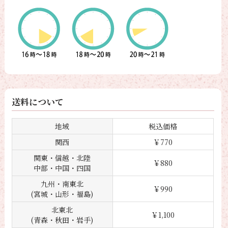
送料について
地域
税込価格
関西
￥770
関東・信越・北陸
￥880
中部・中国・四国
九州・南東北
￥990
(宮城・山形・福島)
北東北
￥1,100
(青森・秋田・岩手)