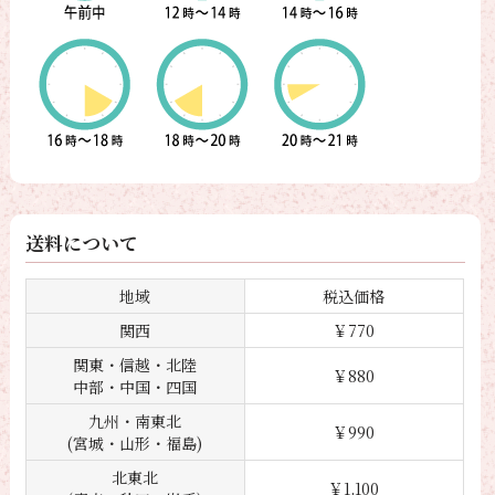
送料について
地域
税込価格
関西
￥770
関東・信越・北陸
￥880
中部・中国・四国
九州・南東北
￥990
(宮城・山形・福島)
北東北
￥1,100