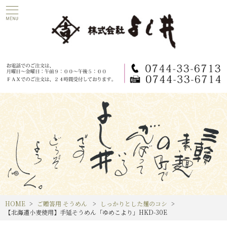
HOME
ご贈答用 そうめん
しっかりとした麺のコシ
【北海道小麦使用】手延そうめん「ゆめこより」HKD-30E