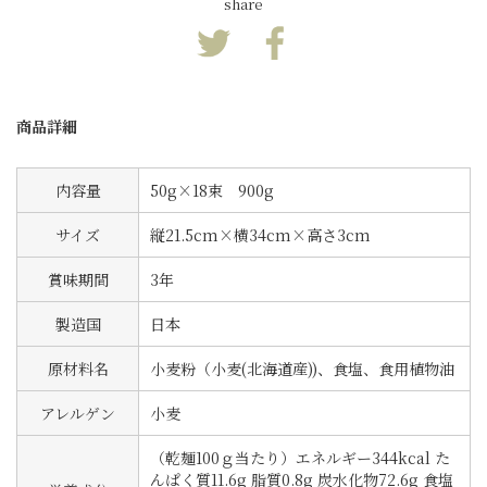
share
商品詳細
内容量
50g×18束 900g
サイズ
縦21.5cm×横34cm×高さ3cm
賞味期間
3年
製造国
日本
原材料名
小麦粉（小麦(北海道産))、食塩、食用植物油
アレルゲン
小麦
（乾麺100ｇ当たり）エネルギー344kcal た
んぱく質11.6g 脂質0.8g 炭水化物72.6g 食塩