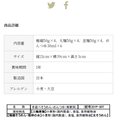
商品詳細
極細50g×4、太麺50g×4、並麺50g×4、め
内容量
んつゆ30ml×6
サイズ
縦21cm×横39cm×高さ3cm
賞味期間
1年
製造国
日本
アレルゲン
小麦・大豆