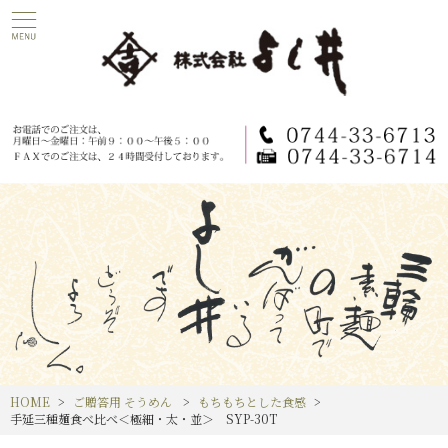
HOME
ご贈答用 そうめん
もちもちとした食感
手延三種麺食べ比べ＜極細・太・並＞ SYP-30T