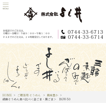
HOME
ご贈答用 そうめん
風味豊か
胡麻そうめん食べ比べ＜金ごま・黒ごま＞ BGW-50