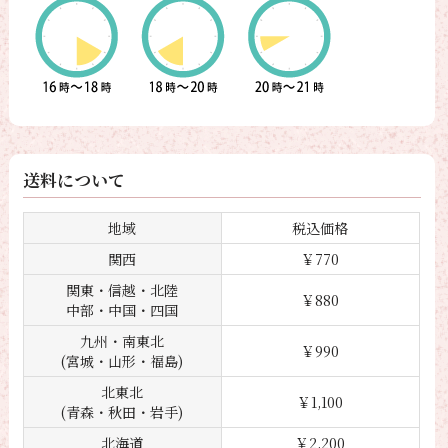
送料について
地域
税込価格
関西
￥770
関東・信越・北陸
￥880
中部・中国・四国
九州・南東北
￥990
(宮城・山形・福島)
北東北
￥1,100
(青森・秋田・岩手)
北海道
￥2,200