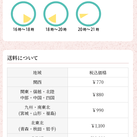
送料について
地域
税込価格
関西
￥770
関東・信越・北陸
￥880
中部・中国・四国
九州・南東北
￥990
(宮城・山形・福島)
北東北
￥1,100
(青森・秋田・岩手)