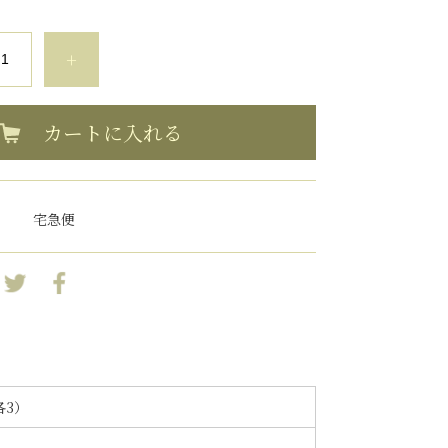
+
カートに入れる
宅急便
各3）