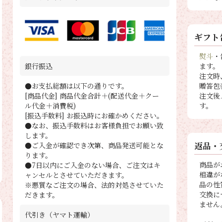
ギフト
熨斗
・
ます。
銀行振込
注文時
贈答包
●お支払総額は以下の通りです。
注文後
[商品代金] 商品代金合計＋(配送代金＋クー
す。
ル代金＋消費税)
[振込手数料] お振込時にお確かめください。
●なお、振込手数料はお客様負担でお願い致
します。
返品・
●ご入金が確認でき次第、商品発送可能とな
ります。
商品が
●7日以内にご入金のない場合、ご注文はキ
相違が
ャンセルとさせていただきます。
品の性
※悪質なご注文の場合、法的対処させていた
交換に
だきます。
ません
代引き（ヤマト運輸）