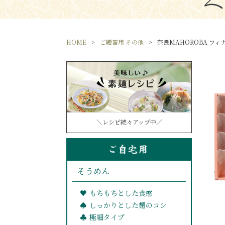
HOME
ご贈答用 その他
奈良MAHOROBA フィ
＼レシピ続々アップ中／
そうめん
もちもちとした食感
しっかりとした麺のコシ
極細タイプ