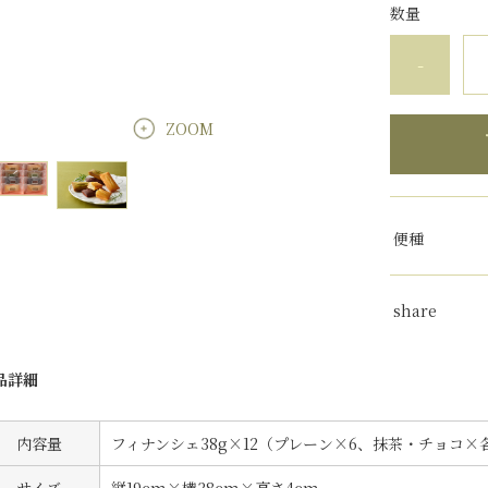
数量
-
ZOOM
便種
share
品詳細
内容量
フィナンシェ38g×12（プレーン×6、抹茶・チョコ×
サイズ
縦19cm×横38cm×高さ4cm