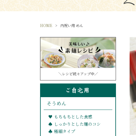
HOME
内祝い用 めん
＼レシピ続々アップ中／
そうめん
もちもちとした食感
しっかりとした麺のコシ
極細タイプ