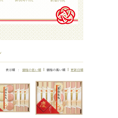
ん
表示順 :
価格の低い順
価格の高い順
更新日順