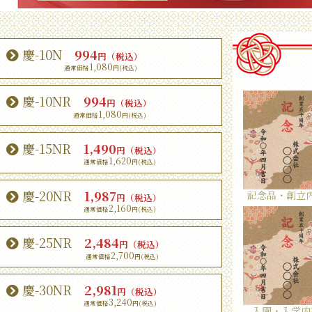
慶-10N
994
円（税込）
1,080
慶-10NR
994
円（税込）
1,080
慶-15NR
1,490
円（税込）
1,620
慶-20NR
1,987
記念品・創立
円（税込）
2,160
慶-25NR
2,484
円（税込）
2,700
慶-30NR
2,981
円（税込）
3,240
入園・入学内