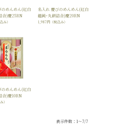
びのめんめん(紅白
名入れ 慶びのめんめん(紅白
合)慶25RN
饂飩･丸餅詰合)慶20RN
込み）
1,987円
（税込み）
びのめんめん(紅白
合)慶10RN
み）
表示件数：1～7/7