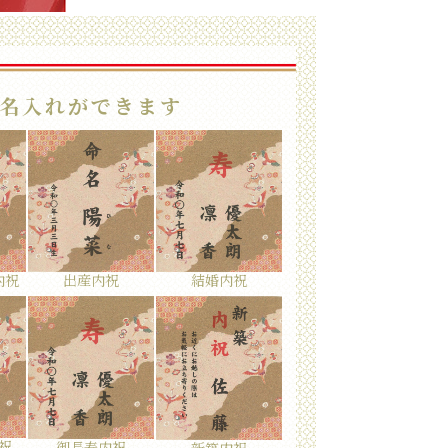
名入れができます
内祝
結婚内祝
出産内祝
祝
御長寿内祝
新築内祝