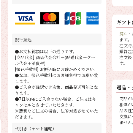
ギフト
熨斗
・
ます。
銀行振込
注文時
贈答包
●お支払総額は以下の通りです。
注文後
[商品代金] 商品代金合計＋(配送代金＋クー
す。
ル代金＋消費税)
[振込手数料] お振込時にお確かめください。
●なお、振込手数料はお客様負担でお願い致
します。
返品・
●ご入金が確認でき次第、商品発送可能とな
ります。
商品が
●7日以内にご入金のない場合、ご注文はキ
相違が
ャンセルとさせていただきます。
品の性
※悪質なご注文の場合、法的対処させていた
交換に
だきます。
ません
代引き（ヤマト運輸）