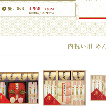
慶-50NR
4,968
円（税込）
5,400
内祝い用 め